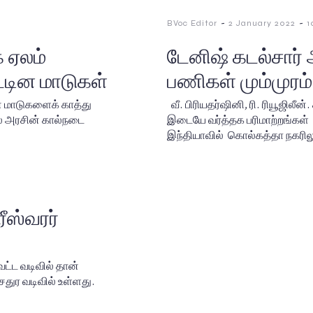
-
-
BVoc Editor
2 January 2022
1
 ஏலம்
டேனிஷ் கடல்சார் அ
ட்டின மாடுகள்
பணிகள் மும்முரம்
டின மாடுகளைக் காத்து
வீ. பிரியதர்ஷினி, ரி. ரியூஜிலீ
ல் அரசின் கால்நடை
இடையே வர்த்தக பரிமாற்றங்கள் 
இந்தியாவில் கொல்கத்தா நகரி
ரீஸ்வரர்
ட்ட வடிவில் தான்
துர வடிவில் உள்ளது.