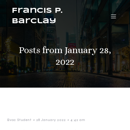
Francis P.
Barclay
Posts from January 28,
2022
-
-
Bvoc Student
28 January 2022
4:42 am